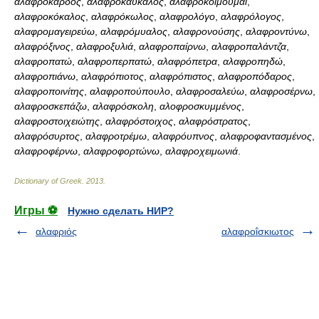
αλαφρόκαρδος
,
αλαφροκαύκαλος
,
αλαφροκοιμούμαι
,
αλαφροκόκαλος
,
αλαφρόκωλος
,
αλαφρολόγο
,
αλαφρόλογος
,
αλαφρομαγειρεύω
,
αλαφρόμυαλος
,
αλαφρονούσης
,
αλαφροντύνω
,
αλαφρόξινος
,
αλαφροξυλιά
,
αλαφροπαίρνω
,
αλαφροπαλάντζα
,
αλαφροπατώ
,
αλαφροπερπατώ
,
αλαφρόπετρα
,
αλαφροπηδώ
,
αλαφροπιάνω
,
αλαφρόπιοτος
,
αλαφρόπιστος
,
αλαφροπόδαρος
,
αλαφροποινίτης
,
αλαφροπούπουλο
,
αλαφροσαλεύω
,
αλαφροσέρνω
,
αλαφροσκεπάζω
,
αλαφρόσκολη
,
αλοφροσκυμμένος
,
αλαφροστοιχειώτης
,
αλαφρόστοιχος
,
αλαφρόστρατος
,
αλαφρόσυρτος
,
αλαφροτρέμω
,
αλαφρόυπνος
,
αλαφροφαντασμένος
,
αλαφροφέρνω
,
αλαφροφορτώνω
,
αλαφροχειμωνιά
.
Dictionary of Greek
.
2013
.
Игры ⚽
Нужно сделать НИР?
αλαφριός
αλαφροΐσκιωτος