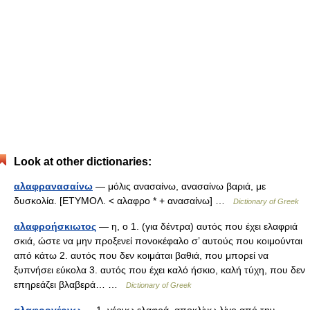
Look at other dictionaries:
αλαφρανασαίνω
— μόλις ανασαίνω, ανασαίνω βαριά, με
δυσκολία. [ΕΤΥΜΟΛ. < αλαφρο * + ανασαίνω] …
Dictionary of Greek
αλαφροήσκιωτος
— η, ο 1. (για δέντρα) αυτός που έχει ελαφριά
σκιά, ώστε να μην προξενεί πονοκέφαλο σ’ αυτούς που κοιμούνται
από κάτω 2. αυτός που δεν κοιμάται βαθιά, που μπορεί να
ξυπνήσει εύκολα 3. αυτός που έχει καλό ήσκιο, καλή τύχη, που δεν
επηρεάζει βλαβερά… …
Dictionary of Greek