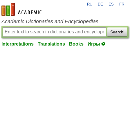
RU
DE
ES
FR
en-academic.com
Academic Dictionaries and Encyclopedias
Search!
Interpretations
Translations
Books
Игры ⚽