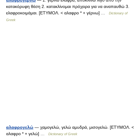
αλαφρογέρνω
— 1. γέρνω ελαφρά, αποκλίνω λίγο από την
κατακόρυφη θέση 2. κατακλίνομαι πρόχειρα για να αναπαυθώ 3.
ελαφροκοιμάμαι. [ΕΤΥΜΟΛ. < αλαφρο * + γέρνω] …
Dictionary of
Greek
αλαφρογελώ
— χαμογελώ, γελώ αμυδρά, μισογελώ. [ΕΤΥΜΟΛ. <
αλαφρο * + γελώ] …
Dictionary of Greek