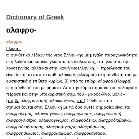
Dictionary of Greek
αλαφρο-
αλαφρο-
Γλωσσ.
α' συνθετικό λέξεων τής νέας Ελληνικής με μεγάλη παραγωγικότητα
στη λαϊκότερη κυρίως γλώσσα, σε διαλέκτους, στη γλώσσα τής
λογοτεχνίας, αλλά και στην κοινή νεοελληνική. Η προέλευση του
είναι διττή: α) από το επίθ.
αλαφρός
(ελαφρός) στη σύνθεσή του με
ουσιαστικά ή επίθετα κυρίως, β) από το επίρρ.
αλαφρά
(ελαφρά)
στη σύνθεσή του με ρήματα. Από την κύρια σημασία του «ελαφρά»
πέρασε και στην υποκοριστική σημ. τού «μικρός-λίγο, μόλις»
(
πρβλ.
αλαφρογιορτή
,
αλαφρόξενος
κ.ά.
).Σύνθετα που
σχηματίζονται στην Ελληνική με τις δύο αυτές σημασίες είναι τα:
αλαφρόγεμος
,
αλαφρογέρνω
,
αλαφρόγιομος
,
αλαφρογιορτή
,
αλαφρογλιστρώ
,
αλαφρόγνωμος
,
αλαφροδένω
,
αλαφροδιαβαίνω
,
αλαφροδιαβατάρης
,
αλαφροζυγιάζω
,
αλαφρόησκιος
,
αλαφροήσκιωτος
,
αλαφροκάμωμα
,
αλαφροκάνταρο
,