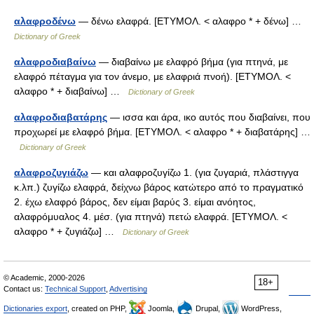
αλαφροδένω
— δένω ελαφρά. [ΕΤΥΜΟΛ. < αλαφρο * + δένω] …
Dictionary of Greek
αλαφροδιαβαίνω
— διαβαίνω με ελαφρό βήμα (για πτηνά, με
ελαφρό πέταγμα για τον άνεμο, με ελαφριά πνοή). [ΕΤΥΜΟΛ. <
αλαφρο * + διαβαίνω] …
Dictionary of Greek
αλαφροδιαβατάρης
— ισσα και άρα, ικο αυτός που διαβαίνει, που
προχωρεί με ελαφρό βήμα. [ΕΤΥΜΟΛ. < αλαφρο * + διαβατάρης] …
Dictionary of Greek
αλαφροζυγιάζω
— και αλαφροζυγίζω 1. (για ζυγαριά, πλάστιγγα
κ.λπ.) ζυγίζω ελαφρά, δείχνω βάρος κατώτερο από το πραγματικό
2. έχω ελαφρό βάρος, δεν είμαι βαρύς 3. είμαι ανόητος,
αλαφρόμυαλος 4. μέσ. (για πτηνά) πετώ ελαφρά. [ΕΤΥΜΟΛ. <
αλαφρο * + ζυγιάζω] …
Dictionary of Greek
© Academic, 2000-2026
18+
Contact us:
Technical Support
,
Advertising
Dictionaries export
, created on PHP,
Joomla,
Drupal,
WordPress,